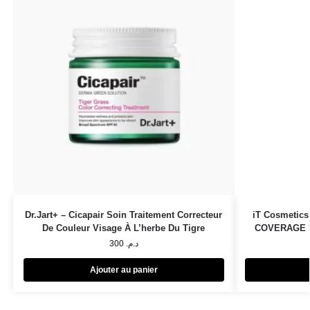
Dr.Jart+ – Cicapair Soin Traitement Correcteur
iT Cosmetic
De Couleur Visage À L’herbe Du Tigre
COVERAGE M
300
د.م.
Ajouter au panier