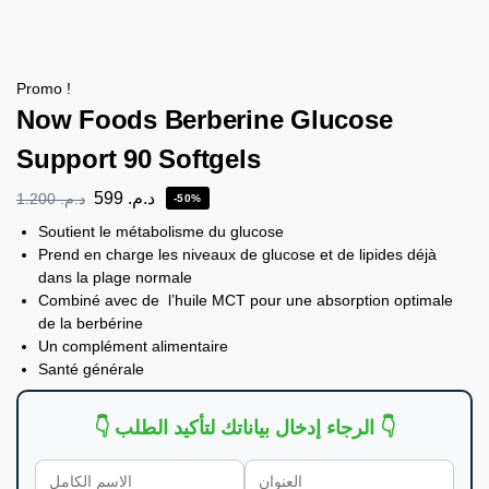
Promo !
Now Foods Berberine Glucose
Support 90 Softgels
599
د.م.
1.200
د.م.
-50%
Soutient le métabolisme du glucose
Prend en charge les niveaux de glucose et de lipides déjà
dans la plage normale
Combiné avec de l’huile MCT pour une absorption optimale
de la berbérine
Un complément alimentaire
Santé générale
👇 الرجاء إدخال بياناتك لتأكيد الطلب 👇