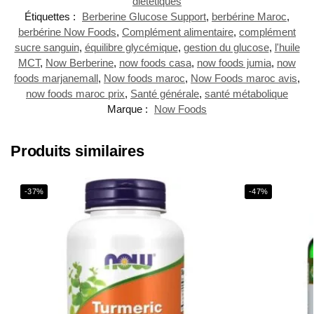
diététiques
Étiquettes :
Berberine Glucose Support
,
berbérine Maroc
,
berbérine Now Foods
,
Complément alimentaire
,
complément
sucre sanguin
,
équilibre glycémique
,
gestion du glucose
,
l'huile
MCT
,
Now Berberine
,
now foods casa
,
now foods jumia
,
now
foods marjanemall
,
Now foods maroc
,
Now Foods maroc avis
,
now foods maroc prix
,
Santé générale
,
santé métabolique
Marque :
Now Foods
Produits similaires
-37%
-47%