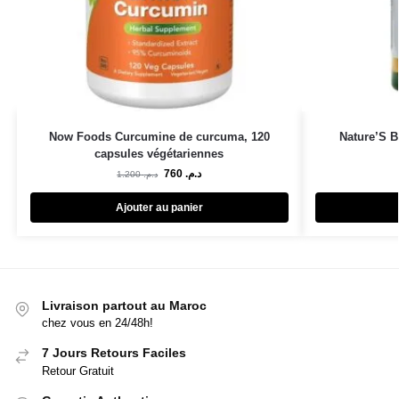
Now Foods Curcumine de curcuma, 120
Nature’S 
capsules végétariennes
760
د.م.
1.200
د.م.
Ajouter au panier
Livraison partout au Maroc
chez vous en 24/48h!
7 Jours Retours Faciles
Retour Gratuit