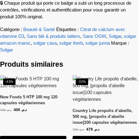
🔒 Chaque produit qui porte ce badge a subi un long processus de
contrôles, vérifications et authentification pour vous garantir un
produit 100% original.
Catégorie :
Beauté & Santé
Étiquettes :
Citrat de calcium avec
vitamine D3
,
Sans blé & produits laitiers
,
Sans OGM
,
Solgar
,
solgar
amazon maroc
,
solgar casa
,
solgar iherb
,
solgar jumia
Marque :
Solgar
Produits similaires
-43%
-32%
Now Foods 5 HTP 100 mg 120
capsules végétariennes
400
د.م.
700
د.م.
Country Life propolis d’abeille,
500 mg, [propolis d’abeille
issue]100 capsules végétariennes
479
د.م.
700
د.م.