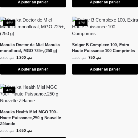
Ajouter au panier
Ajouter au panier
-46%
-42%
Manuka Doctor de Miel Manuka
Solgar B Complexe 100, Extra
monofloral, MGO 725+,(250 g)
Haute Puissance 100 Comprimés
1.300
د.م.
750
د.م.
2.400
د.م.
1.300
د.م.
Ajouter au panier
Ajouter au panier
-43%
Manuka Health Miel MGO 700+
Haute Puissance,250 g Nouvelle
Zélande
1.650
د.م.
2.900
د.م.