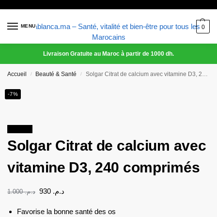
MENU
0
Livraison Gratuite au Maroc à partir de 1000 dh.
Accueil
Beauté & Santé
Solgar Citrat de calcium avec vitamine D3, 240 comprimés
/
/
-7%
Promo !
Solgar Citrat de calcium avec
vitamine D3, 240 comprimés
930
د.م.
1.000
د.م.
Favorise la bonne santé des os