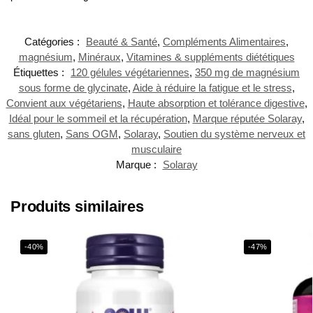
Catégories :
Beauté & Santé
,
Compléments Alimentaires
,
magnésium
,
Minéraux
,
Vitamines & suppléments diététiques
Étiquettes :
120 gélules végétariennes
,
350 mg de magnésium
sous forme de glycinate
,
Aide à réduire la fatigue et le stress
,
Convient aux végétariens
,
Haute absorption et tolérance digestive
,
Idéal pour le sommeil et la récupération
,
Marque réputée Solaray
,
sans gluten
,
Sans OGM
,
Solaray
,
Soutien du système nerveux et
musculaire
Marque :
Solaray
Produits similaires
-40%
-47%