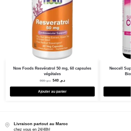
Now Foods Resvératrol 50 mg, 60 capsules
Neocell Sup
végétales
Bio
540
د.م.
900
د.م.
Ajouter au panier
Livraison partout au Maroc
chez vous en 24/48h!