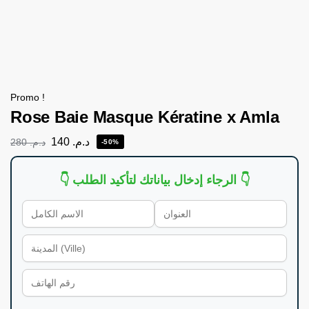
Promo !
Rose Baie Masque Kératine x Amla
140
د.م.
280
د.م.
-50%
👇 الرجاء إدخال بياناتك لتأكيد الطلب 👇