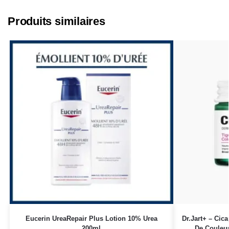
Produits similaires
Eucerin UreaRepair Plus Lotion 10% Urea
Dr.Jart+ – Cic
200ml
De Couleur