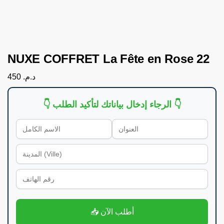
NUXE COFFRET La Fête en Rose 22
450
د.م.
👇 الرجاء إدخال بياناتك لتأكيد الطلب 👇
📥 أطلب الآن