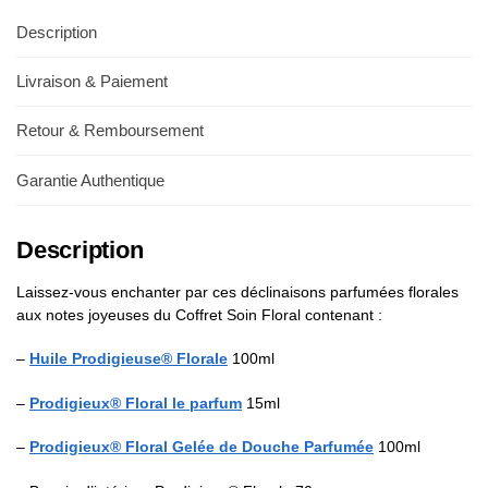
Description
Livraison & Paiement
Retour & Remboursement
Garantie Authentique
Description
Laissez-vous enchanter par ces déclinaisons parfumées florales
aux notes joyeuses du Coffret Soin Floral contenant :
–
Huile Prodigieuse® Florale
100ml
–
Prodigieux® Floral le parfum
15ml
–
Prodigieux® Floral Gelée de Douche Parfumée
100ml