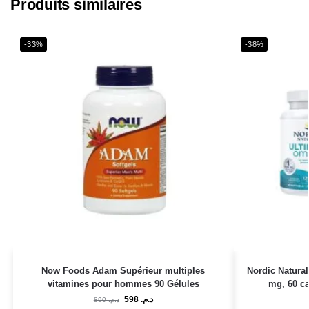
Produits similaires
-33%
-38%
Now Foods Adam Supérieur multiples
Nordic Natural
vitamines pour hommes 90 Gélules
mg, 60 c
598
د.م.
890
د.م.