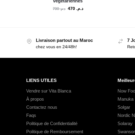
végétariennes
470
د.م.
700
د.م.
Livraison partout au Maroc
7 J
chez vous en 24/48h!
Reto
LIENS UTILES
Meilleur
Vendre sur Vita Blanca
Now Foo
À propos
Manuka 
Contactez nous
Solgar
Faqs
Nordic N
Politique de Confidentialité
Solaray
Politique de Remboursement
Swanso