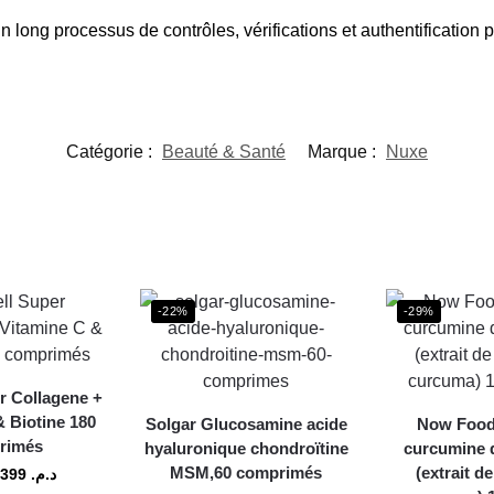
 long processus de contrôles, vérifications et authentification 
Catégorie :
Beauté & Santé
Marque :
Nuxe
-22%
-29%
r Collagene +
& Biotine 180
Solgar Glucosamine acide
Now Food
rimés
hyaluronique chondroïtine
curcumine 
MSM,60 comprimés
(extrait d
399
د.م.