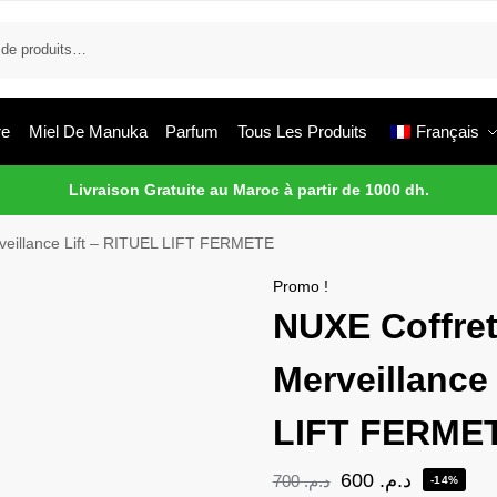
re
Miel De Manuka
Parfum
Tous Les Produits
Français
Livraison Gratuite au Maroc à partir de 1000 dh.
veillance Lift – RITUEL LIFT FERMETE
Promo !
NUXE Coffret
Merveillance
LIFT FERME
600
د.م.
700
د.م.
-14%