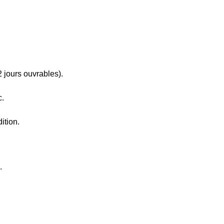
2 jours ouvrables).
c.
ition.
.