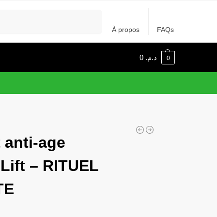
Recherche
À propos
FAQs
0
د.م.
0
 anti-age
 Lift – RITUEL
TE