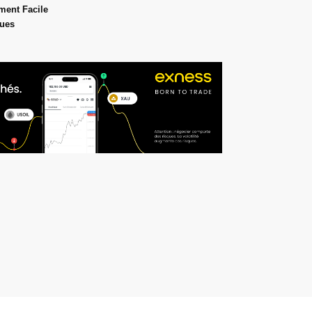
ment Facile
ques