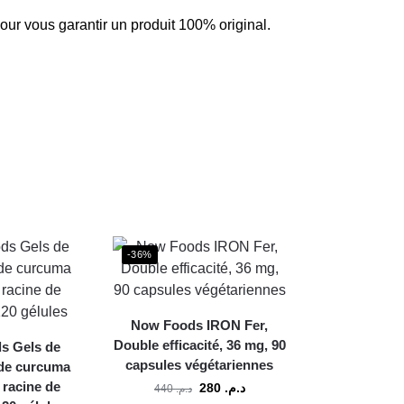
pour vous garantir un produit 100% original.
-36%
Now Foods IRON Fer,
Double efficacité, 36 mg, 90
s Gels de
capsules végétariennes
de curcuma
e racine de
280
د.م.
440
د.م.