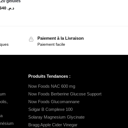
20 gélules
640
د.م.
Paiement à la Livraison
iques
Paiement facile
Produits Tendances :
Now Foods NAC 600 mg
ium
Now Foods Berberine Glucose Support
lis,
Now Foods Glucomannane
Solgar B Complexe 100
ga
Solaray Magnesium Glycinate
gnésium
Bragg Apple Cider Vinegar