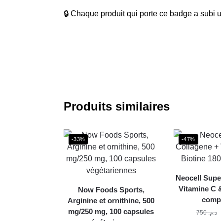
🔒 Chaque produit qui porte ce badge a subi un
Produits similaires
-33%
-47%
Neocell Supe
Vitamine C 
Now Foods Sports,
comp
Arginine et ornithine, 500
mg/250 mg, 100 capsules
750
د.م.