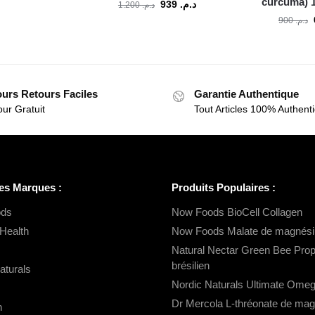
curcuma) 1
939
د.م.
1.200
د.م.
900
د.م.
ours Retours Faciles
Garantie Authentique
ur Gratuit
Tout Articles 100% Authent
es Marques :
Produits Populaires :
ds
Now Foods BioCell Collagen
Health
Now Foods Malate de magnés
Natural Nectar Green Bee Propo
brésilien
aturals
Nordic Naturals Ultimate Ome
Dr Mercola L-thréonate de ma
n