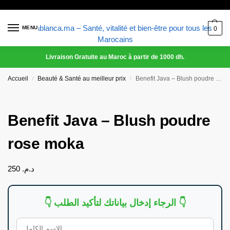
MENU
0
Livraison Gratuite au Maroc à partir de 1000 dh.
Accueil
Beauté & Santé au meilleur prix
Benefit Java – Blush poudre rose moka
/
/
Benefit Java – Blush poudre
rose moka
250
د.م.
👇 الرجاء إدخال بياناتك لتأكيد الطلب 👇