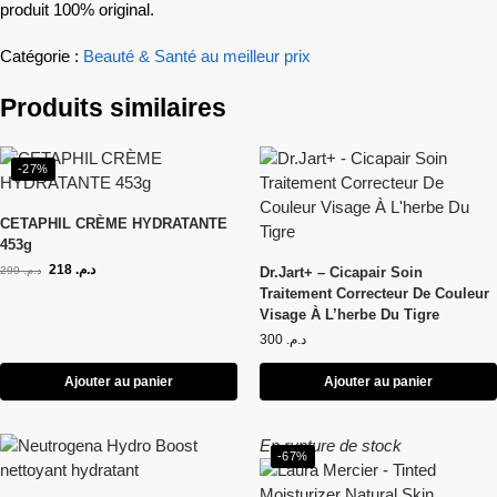
produit 100% original.
Catégorie :
Beauté & Santé au meilleur prix
Produits similaires
-27%
CETAPHIL CRÈME HYDRATANTE
453g
218
د.م.
299
د.م.
Dr.Jart+ – Cicapair Soin
Traitement Correcteur De Couleur
Visage À L’herbe Du Tigre
300
د.م.
Ajouter au panier
Ajouter au panier
En rupture de stock
-67%