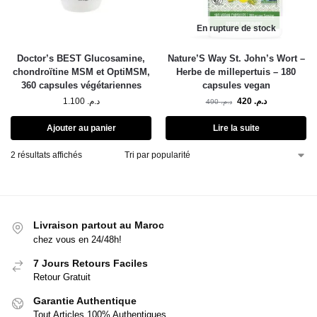
En rupture de stock
Doctor’s BEST Glucosamine,
Nature’S Way St. John’s Wort –
chondroïtine MSM et OptiMSM,
Herbe de millepertuis – 180
360 capsules végétariennes
capsules vegan
1.100
د.م.
420
د.م.
490
د.م.
Ajouter au panier
Lire la suite
2 résultats affichés
Livraison partout au Maroc
chez vous en 24/48h!
7 Jours Retours Faciles
Retour Gratuit
Garantie Authentique
Tout Articles 100% Authentiques