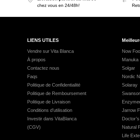
chez vous en 24/48h!
Reto
LIENS UTILES
Meilleur
Vendre sur Vita Blanca
Now Foo
À propos
Manuka 
Contactez nous
Solgar
Faqs
Nordic N
Politique de Confidentialité
Solaray
Politique de Remboursement
Swanso
Politique de Livraison
Enzymed
Conditions d’utilisation
Jarrow 
Investir dans VitaBlanca
Doctor’
(CGV)
Natural 
Life Ext