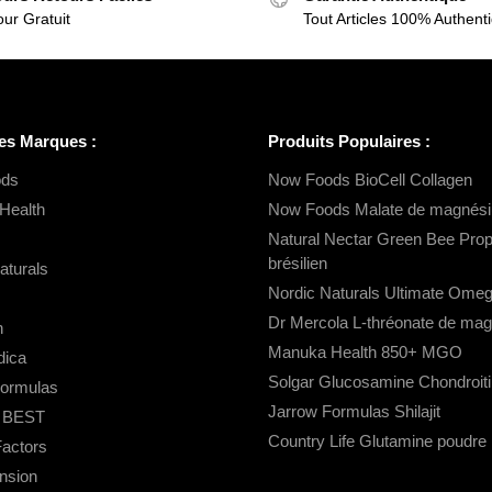
ur Gratuit
Tout Articles 100% Authent
es Marques :
Produits Populaires :
ds
Now Foods BioCell Collagen
Health
Now Foods Malate de magnés
Natural Nectar Green Bee Propo
brésilien
aturals
Nordic Naturals Ultimate Ome
Dr Mercola L-thréonate de ma
n
Manuka Health 850+ MGO
ica
Solgar Glucosamine Chondroiti
Formulas
Jarrow Formulas Shilajit
s BEST
Country Life Glutamine poudre
Factors
ension