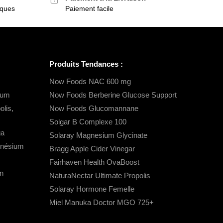
iques
Paiement facile
Produits Tendances :
Now Foods NAC 600 mg
ium
Now Foods Berberine Glucose Support
lis,
Now Foods Glucomannane
Solgar B Complexe 100
ga
Solaray Magnesium Glycinate
gnésium
Bragg Apple Cider Vinegar
Fairhaven Health OvaBoost
n
NaturaNectar Ultimate Propolis
Solaray Hormone Femelle
Miel Manuka Doctor MGO 725+