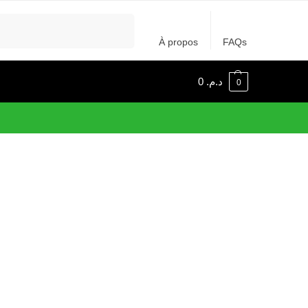
Recherche
À propos
FAQs
0
د.م.
0