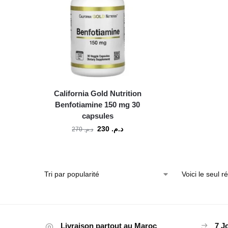
California Gold Nutrition
Benfotiamine 150 mg 30
capsules
230
د.م.
270
د.م.
Voici le seul ré
Livraison partout au Maroc
7 J