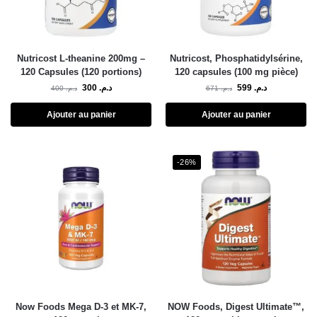
Nutricost L-theanine 200mg –
Nutricost, Phosphatidylsérine,
120 Capsules (120 portions)
120 capsules (100 mg pièce)
300
د.م.
599
د.م.
400
د.م.
671
د.م.
Ajouter au panier
Ajouter au panier
-26%
Now Foods Mega D-3 et MK-7,
NOW Foods, Digest Ultimate™,