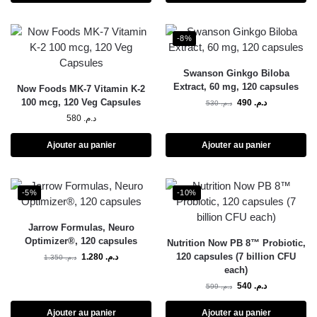
-8%
Swanson Ginkgo Biloba
Extract, 60 mg, 120 capsules
Now Foods MK-7 Vitamin K-2
100 mcg, 120 Veg Capsules
490
د.م.
530
د.م.
580
د.م.
Ajouter au panier
Ajouter au panier
-5%
-10%
Jarrow Formulas, Neuro
Optimizer®, 120 capsules
Nutrition Now PB 8™ Probiotic,
120 capsules (7 billion CFU
1.280
د.م.
1.350
د.م.
each)
540
د.م.
599
د.م.
Ajouter au panier
Ajouter au panier