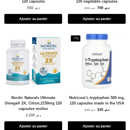
120 capsules
120 vegetable capsules
550
د.م.
700
د.م.
950
د.م.
Ajouter au panier
Ajouter au panier
-7%
Nordic Naturals Ultimate
Nutricost L-tryptophan 500 mg,
Omega® 2X, Citron,2150mg 120
120 capsules made in the USA
capsules molles
325
د.م.
350
د.م.
2.200
د.م.
Ajouter au panier
Ajouter au panier