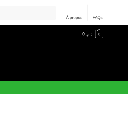
Recherche
À propos
FAQs
0
د.م.
0