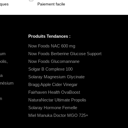
iques
Paiement facile
Produits Tendances :
Now Foods NAC 600 mg
ium
Now Foods Berberine Glucose Support
lis,
Now Foods Glucomannane
Solgar B Complexe 100
ga
Solaray Magnesium Glycinate
gnésium
Bragg Apple Cider Vinegar
Fairhaven Health OvaBoost
n
NaturaNectar Ultimate Propolis
Solaray Hormone Femelle
Miel Manuka Doctor MGO 725+