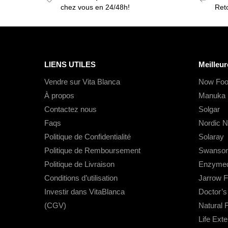
chez vous en 24/48h!
Reto
LIENS UTILES
Meilleur
Vendre sur Vita Blanca
Now Foo
À propos
Manuka 
Contactez nous
Solgar
Faqs
Nordic N
Politique de Confidentialité
Solaray
Politique de Remboursement
Swanso
Politique de Livraison
Enzymed
Conditions d’utilisation
Jarrow 
Investir dans VitaBlanca
Doctor’
(CGV)
Natural 
Life Ext