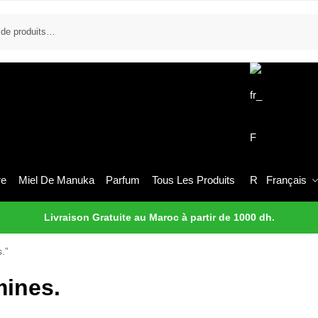
re
Miel De Manuka
Parfum
Tous Les Produits
Français
Livraison Gratuite au Maroc à partir de 1000 dh.
.”
mines.