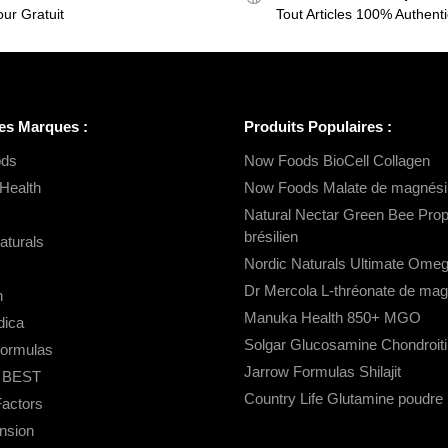
ur Gratuit
Tout Articles 100% Authent
es Marques :
Produits Populaires :
ds
Now Foods BioCell Collagen
Health
Now Foods Malate de magnés
Natural Nectar Green Bee Propo
brésilien
aturals
Nordic Naturals Ultimate Ome
Dr Mercola L-thréonate de ma
n
Manuka Health 850+ MGO
ica
Solgar Glucosamine Chondroiti
Formulas
Jarrow Formulas Shilajit
s BEST
Country Life Glutamine poudre
Factors
ension