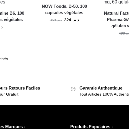
NOW Foods, B-50, 100
capsules végétales
ine B6, 100
Natural Fact
s végétales
Pharma GA
324
د.م.
359
د.م.
gélules 
د.
490
.م
ichés
ours Retours Faciles
Garantie Authentique
ur Gratuit
Tout Articles 100% Authent
es Marques :
Produits Populaires :