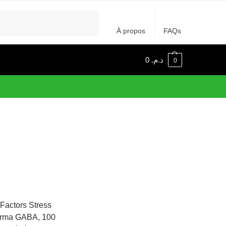
Recherche
À propos
FAQs
0
د.م.
0