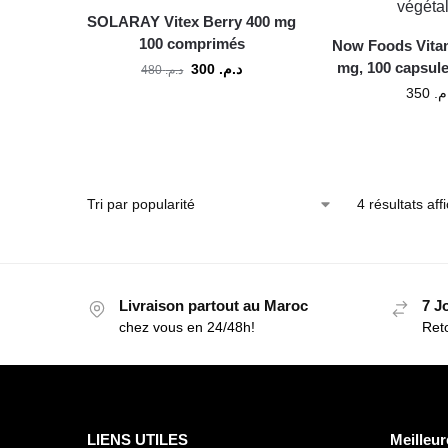
SOLARAY Vitex Berry 400 mg
100 comprimés
Now Foods Vitam
mg, 100 capsule
300
د.م.
480
د.م.
350
.م
4 résultats aff
Livraison partout au Maroc
7 J
chez vous en 24/48h!
Reto
LIENS UTILES
Meilleur