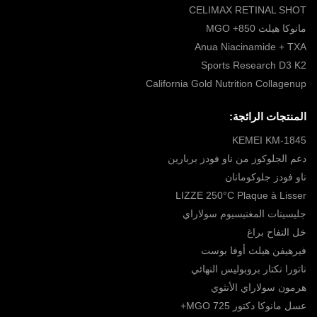
CELIMAX RETINAL SHOT
مانوكا هيلث 850+ MGO
Anua Niacinamide + TXA
Sports Research D3 K2
California Gold Nutrition Collagenup
المنتجات الرائجة:
KEMEI KM-1845
دعم الجلوكوز من ناو فودز بربارين
ناو فودز جلوكومانان
LIZZE 250°C Plaque à Lisser
جليسينات المغنيسيوم سولاراي
خل التفاح براغ
فيرهيفن هيلث أوفا بوست
ناتورا نكتار بروبوليس النهائي
هرمون سولاراي الأنثوي
عسل مانوكا دكتور MGO 725+