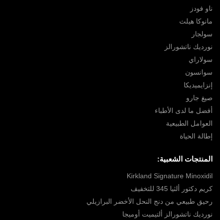
ناو فودز
مانوكا هيلث
سولجار
نورديك ناتشورالز
سولاراي
سوانسون
إنزايميديكا
صيغ جارو
أفضل ما لدى الأطباء
العوامل الطبيعية
إطالة الحياة
المنتجات الشعبية:
Kirkland Signature Minoxidil
كريم دكتور ألثيا 345 للتخفيف
رحيق طبيعي من دنج النحل الأخضر البرازيلي
نورديك ناتشورالز ألتيميت أوميجا