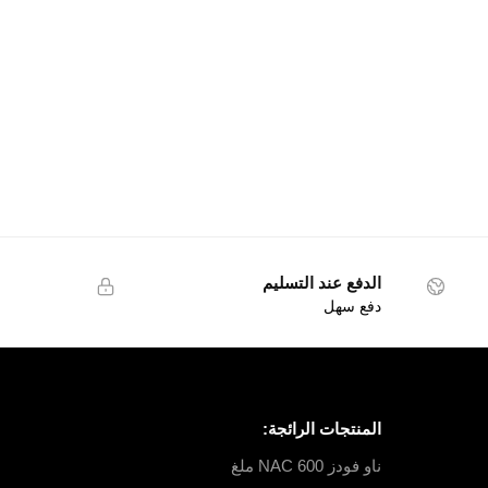
الدفع عند التسليم
دفع سهل
المنتجات الرائجة:
ناو فودز NAC 600 ملغ