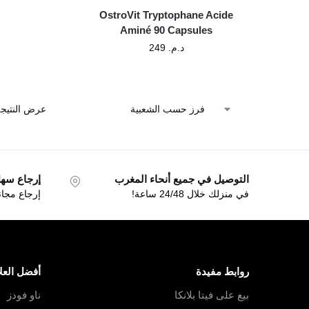
OstroVit Tryptophane Acide
Aminé 90 Capsules
د.م.
249
عرض النتيجة
التوصيل في جميع أنحاء المغرب
إرجاع سهل خل
في منزلك خلال 24/48 ساعة!
إرجاع مجا
روابط مفيدة
أفضل العلا
بيع على فيتا بلانكا
ناو فودز