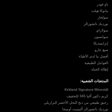
ناو فودز
مانوكا هيلث
سولجار
نورديك ناتشورالز
سولاراي
سوانسون
إنزايميديكا
صيغ جارو
أفضل ما لدى الأطباء
العوامل الطبيعية
إطالة الحياة
المنتجات الشعبية:
Kirkland Signature Minoxidil
كريم دكتور ألثيا 345 للتخفيف
رحيق طبيعي من دنج النحل الأخضر البرازيلي
نورديك ناتشورالز ألتيميت أوميجا