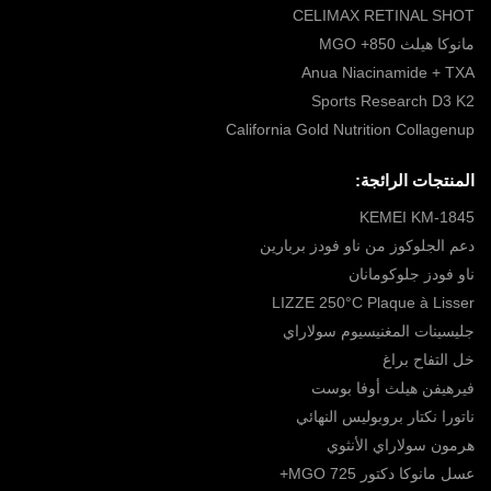
CELIMAX RETINAL SHOT
مانوكا هيلث 850+ MGO
Anua Niacinamide + TXA
Sports Research D3 K2
California Gold Nutrition Collagenup
المنتجات الرائجة:
KEMEI KM-1845
دعم الجلوكوز من ناو فودز بربارين
ناو فودز جلوكومانان
LIZZE 250°C Plaque à Lisser
جليسينات المغنيسيوم سولاراي
خل التفاح براغ
فيرهيفن هيلث أوفا بوست
ناتورا نكتار بروبوليس النهائي
هرمون سولاراي الأنثوي
عسل مانوكا دكتور MGO 725+