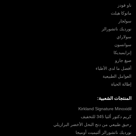
ناو فودز
مانوكا هيلث
سولجار
نورديك ناتشورالز
سولاراي
سوانسون
إنزايميديكا
صيغ جارو
أفضل ما لدى الأطباء
العوامل الطبيعية
إطالة الحياة
المنتجات الشعبية:
Kirkland Signature Minoxidil
كريم دكتور ألثيا 345 للتخفيف
رحيق طبيعي من دنج النحل الأخضر البرازيلي
نورديك ناتشورالز ألتيميت أوميجا