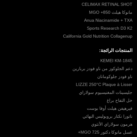
CELIMAX RETINAL SHOT
مانوكا هيلث 850+ MGO
Anua Niacinamide + TXA
Sports Research D3 K2
California Gold Nutrition Collagenup
المنتجات الرائجة:
KEMEI KM-1845
دعم الجلوكوز من ناو فودز بربارين
ناو فودز جلوكومانان
LIZZE 250°C Plaque à Lisser
جليسينات المغنيسيوم سولاراي
خل التفاح براغ
فيرهيفن هيلث أوفا بوست
ناتورا نكتار بروبوليس النهائي
هرمون سولاراي الأنثوي
عسل مانوكا دكتور MGO 725+