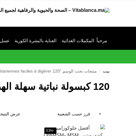
مرحباً
المكملات الغذائية
العناية بالبشرة الكورية
عسل م
بيت
منتجات تحت الوسم “120 capsules végétariennes faciles à digérer”
/
120 كبسولة نباتية سهلة الهضم
عرض النتيجة
-53%