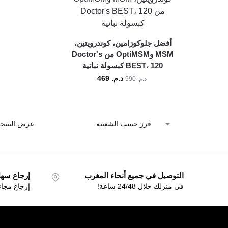
أفضل جلوكوزامين، كوندرويتين،
MSM وOptiMSM من Doctor's
BEST، 120 كبسولة نباتية
د.م.
469
د.م.
990
عرض النتيجة
التوصيل في جميع أنحاء المغرب
إرجاع سهل خل
في منزلك خلال 24/48 ساعة!
إرجاع مجا