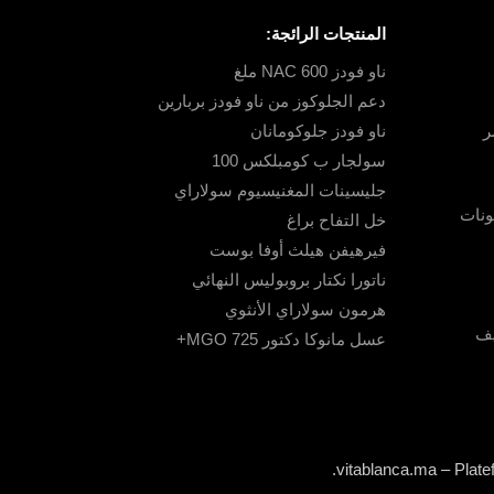
المنتجات الرائجة:
ناو فودز NAC 600 ملغ
دعم الجلوكوز من ناو فودز بربارين
ر
ناو فودز جلوكومانان
سولجار ب كومبلكس 100
جليسينات المغنيسيوم سولاراي
خل التفاح براغ
فيرهيفن هيلث أوفا بوست
ناتورا نكتار بروبوليس النهائي
هرمون سولاراي الأنثوي
يف
عسل مانوكا دكتور MGO 725+