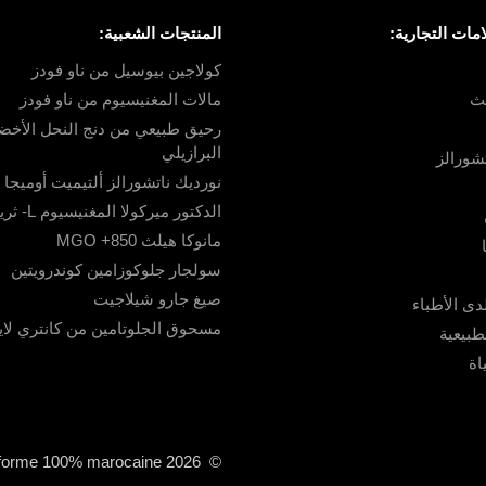
مات التجارية:
المنتجات الشعبية:
كولاجين بيوسيل من ناو فودز
لث
مالات المغنيسيوم من ناو فودز
رحيق طبيعي من دنج النحل الأخض
البرازيلي
تشورالز
نورديك ناتشورالز ألتيميت أوميجا
الدكتور ميركولا المغنيسيوم L- ثريونات
مانوكا هيلث 850+ MGO
سولجار جلوكوزامين كوندرويتين
صيغ جارو شيلاجيت
دى الأطباء
مسحوق الجلوتامين من كانتري لا
طبيعية
اة
© 2026 vitablanca.ma – Plateforme 100% marocaine.