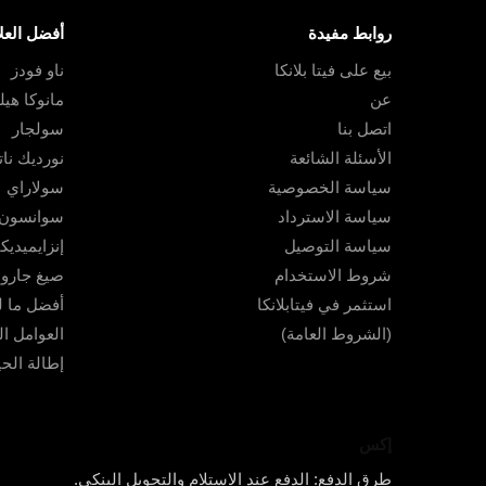
روابط مفيدة
أفضل العلا
بيع على فيتا بلانكا
ناو فودز
عن
مانوكا هي
اتصل بنا
سولجار
الأسئلة الشائعة
نورديك نا
سياسة الخصوصية
سولاراي
سياسة الاسترداد
سوانسون
سياسة التوصيل
إنزايميديكا
شروط الاستخدام
صيغ جارو
استثمر في فيتابلانكا
أفضل ما ل
(الشروط العامة)
العوامل ال
إطالة الحي
إكس
طرق الدفع: الدفع عند الاستلام والتحويل البنكي.