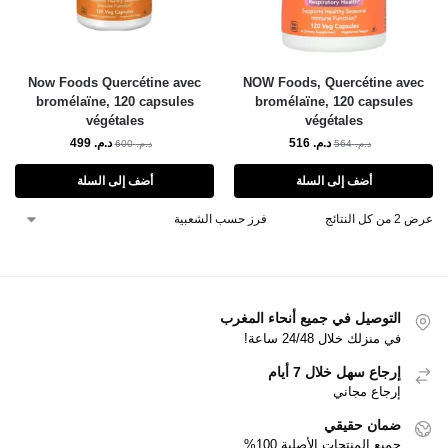
Now Foods Quercétine avec
NOW Foods, Quercétine avec
bromélaïne, 120 capsules
bromélaïne, 120 capsules
végétales
végétales
د.م.
516
د.م.
499
د.م.
564
د.م.
600
أضف إلى السلة
أضف إلى السلة
عرض ⁦2⁩ من كل النتائج
التوصيل في جميع أنحاء المغرب
في منزلك خلال 24/48 ساعة!
إرجاع سهل خلال 7 أيام
إرجاع مجاني
ضمان حقيقي
جميع المنتجات الأصلية 100%