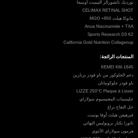
نورديك ناتشورالز ألتيميت أوميجا
CELIMAX RETINAL SHOT
مانوكا هيلث 850+ MGO
Anua Niacinamide + TXA
Sports Research D3 K2
California Gold Nutrition Collagenup
المنتجات الرائجة:
KEMEI KM-1845
دعم الجلوكوز من ناو فودز بربارين
ناو فودز جلوكومانان
LIZZE 250°C Plaque à Lisser
جليسينات المغنيسيوم سولاراي
خل التفاح براغ
فيرهيفن هيلث أوفا بوست
ناتورا نكتار بروبوليس النهائي
هرمون سولاراي الأنثوي