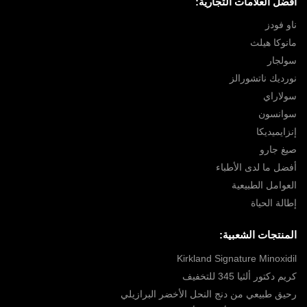
أفضل العلامات التجارية:
ناو فودز
مانوكا هيلث
سولجار
نورديك ناتشورالز
سولاراي
سوانسون
إنزايميديكا
صيغ جارو
أفضل ما لدى الأطباء
العوامل الطبيعية
إطالة الحياة
المنتجات الشعبية:
Kirkland Signature Minoxidil
كريم دكتور ألثيا 345 للتخفيف
رحيق طبيعي من دنج النحل الأخضر البرازيلي