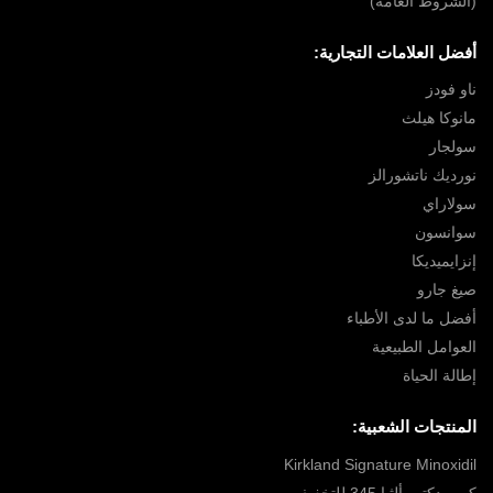
(الشروط العامة)
أفضل العلامات التجارية:
ناو فودز
مانوكا هيلث
سولجار
نورديك ناتشورالز
سولاراي
سوانسون
إنزايميديكا
صيغ جارو
أفضل ما لدى الأطباء
العوامل الطبيعية
إطالة الحياة
المنتجات الشعبية:
Kirkland Signature Minoxidil
كريم دكتور ألثيا 345 للتخفيف