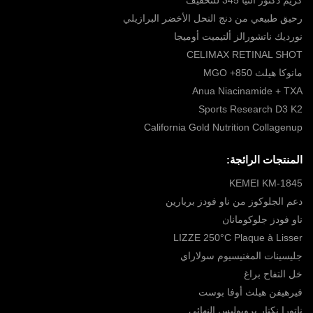
رحيق طبيعي من دنج النحل الأخضر البرازيلي
نورديك ناتشورالز ألتيميت أوميجا
CELIMAX RETINAL SHOT
مانوكا هيلث 850+ MGO
Anua Niacinamide + TXA
Sports Research D3 K2
California Gold Nutrition Collagenup
المنتجات الرائجة:
KEMEI KM-1845
دعم الجلوكوز من ناو فودز بربارين
ناو فودز جلوكومانان
LIZZE 250°C Plaque à Lisser
جليسينات المغنيسيوم سولاراي
خل التفاح براغ
فيرهيفن هيلث أوفا بوست
ناتورا نكتار بروبوليس النهائي