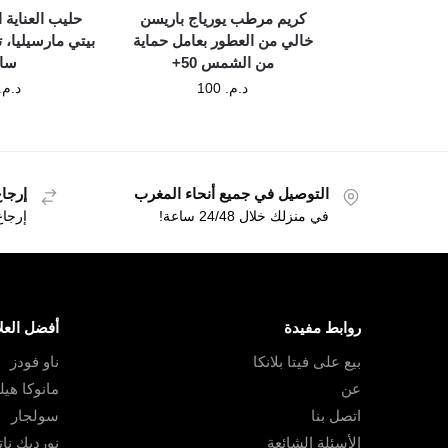
كريم مرطب يورياج باريسن
حليب العناية 
خالي من العطور بعامل حماية
من الشمس 50+
سا
د.م.
100
د.م.
التوصيل في جميع أنحاء المغرب
إرجاع 
في منزلك خلال 24/48 ساعة!
إرجا
روابط مفيدة
أفضل العلا
بيع على فيتا بلانكا
ناو فودز
عن
مانوكا هي
اتصل بنا
سولجار
الأسئلة الشائعة
نورديك نا