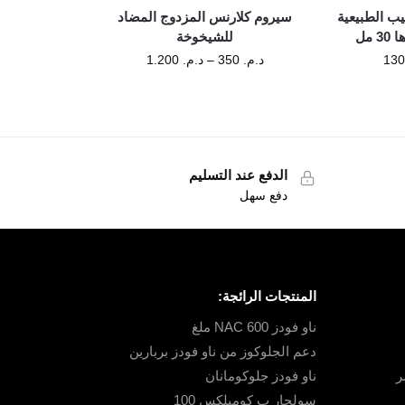
ب الطبيعية
سيروم كلارنس المزدوج المضاد
 مل
للشيخوخة
د.م.
350
–
د.م.
1.200
الدفع عند التسليم
دفع سهل
المنتجات الرائجة:
ناو فودز NAC 600 ملغ
دعم الجلوكوز من ناو فودز بربارين
ر
ناو فودز جلوكومانان
سولجار ب كومبلكس 100