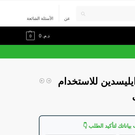
عن
الأسئلة الشائعة
د.م.
0
0
بو ISDIN دايليسدين للاستخدام
بياناتك لتأكيد الطلب 👇