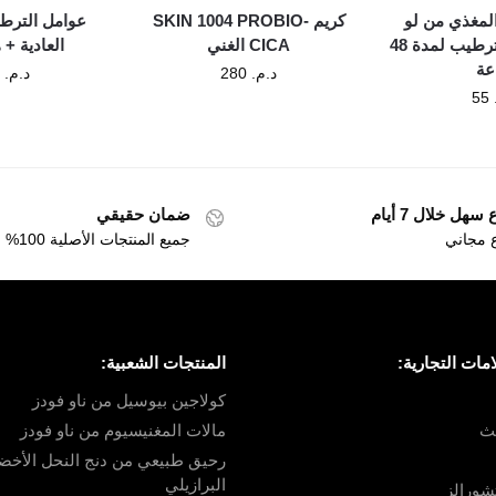
المغذي من لو
كريم SKIN 1004 PROBIO-
عوامل الترطي
بيتي مارسيليا، ترطيب لمدة 48
CICA الغني
العادية + ها 30
عة
د.م.
280
د.م.
130
55
سهل خلال 7 أيام
ضمان حقيقي
ع مجاني
جميع المنتجات الأصلية 100%
مات التجارية:
المنتجات الشعبية:
كولاجين بيوسيل من ناو فودز
لث
مالات المغنيسيوم من ناو فودز
رحيق طبيعي من دنج النحل الأخض
البرازيلي
تشورالز