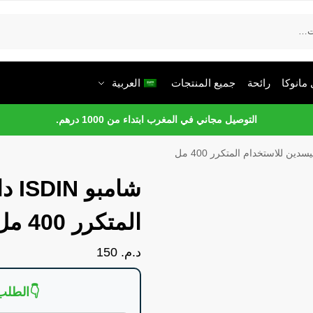
مانوكا
رائحة
جميع المنتجات
العربية
التوصيل مجاني في المغرب ابتداء من 1000 درهم.
شام
المتكرر 400 مل
د.م.
150
👇الطلب 