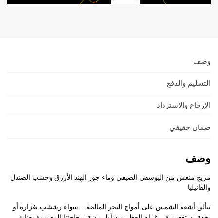
وصف
التسليم والدفع
الإرجاع والاسترداد
ضمان حقيقي
وصف
مزيج منعش من اليوسفي الصيفي وماء جوز الهند الأزرق وخشب الصندل
والفانيليا
تتألق أشعة الشمس على أمواج البحر المالحة... سواء رششتِ بغزارة أو
بخفة، ستقعين في غرام العطر من أول رشة. زجاجتنا المصممة بعناية