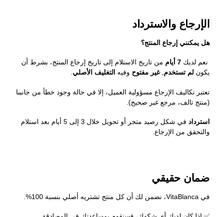
الإرجاع والاسترداد
هل يمكنني إرجاع المنتج؟
نعم لديك
7 أيام
من تاريخ الاستلام إلى تاريخ إرجاع المنتج، بشرط أن
يكون
لم تستخدم
,
غير مفتوح
وفيه
التغليف الأصلي
.
تعتبر تكاليف الإرجاع مسؤولية العميل، إلا في حالة وجود خطأ من جانبنا
(منتج تالف، مرجع غير صحيح).
استرداد
في شكل رصيد متجر أو تحويل خلال 3 إلى 5 أيام بعد استلام
والتحقق من الإرجاع.
ضمان حقيقي
في VitaBlanca، نضمن لك أن كل منتج تشتريه أصلي بنسبة 100%.
✅ إذا كان لديك أي شكوك، فسنقوم بمساعدتك في المصادقة.