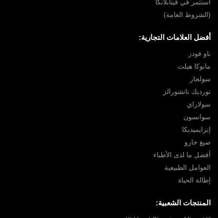
استثمر في فيتابلانكا
(الشروط العامة)
أفضل العلامات التجارية:
ناو فودز
مانوكا هيلث
سولجار
نورديك ناتشورالز
سولاراي
سوانسون
إنزايميديكا
صيغ جارو
أفضل ما لدى الأطباء
العوامل الطبيعية
إطالة الحياة
المنتجات الشعبية: