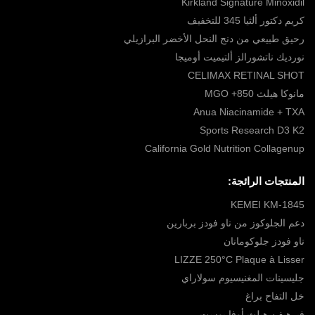
Kirkland Signature Minoxidil
كريم دكتور ألثيا 345 للتخفيف
رحيق طبيعي من دنج النحل الأخضر البرازيلي
نورديك ناتشورالز ألتيميت أوميجا
CELIMAX RETINAL SHOT
مانوكا هيلث 850+ MGO
Anua Niacinamide + TXA
Sports Research D3 K2
California Gold Nutrition Collagenup
المنتجات الرائجة:
KEMEI KM-1845
دعم الجلوكوز من ناو فودز بربارين
ناو فودز جلوكومانان
LIZZE 250°C Plaque à Lisser
جليسينات المغنيسيوم سولاراي
خل التفاح براغ
فيرهيفن هيلث أوفا بوست